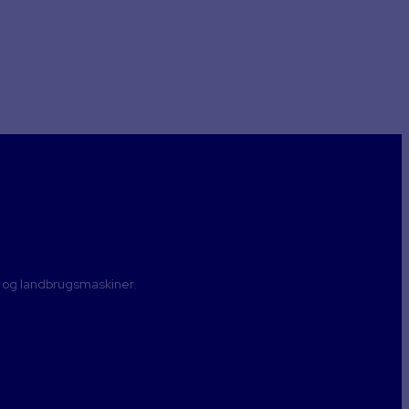
 snak
med at ringe eller skrive til os. Vi tager
- og landbrugsmaskiner.