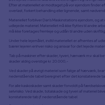
Efter at materiellet er modtaget på vor ejendom finder e
overlast, forkert behandling eller lignende, samt nødvendi
Materiellet forbliver Dan’s Maskinstations ejendom, og at udl
udlejede materiel. Materiellet må ikke flyttes til andre ar
må ikke foretages fremleje og udlån til andre uden skriftli
Under hele lejemålet, indtil materiellet er afhentes af udle
bærer lejeren enhver risiko og ansvar for det lejede mater
Tab på maskiner efter skader, tyveri, hærværk m.v. skal bet
skader aldrig overstige kr. 20.000,-
Ved skader på øvrigt materiel som følge af hærværk, brand, t
nedenstående tabel beregnet efter det konstaterede ta
For alle kaskoskader samt skader forvoldt på færdselslo
selvrisiko. Ved skade, totalskade og tyveri af materiel bli
konstaterede tab jf. nedenstående tabel.