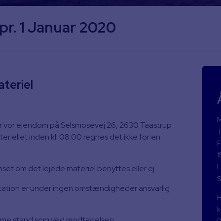
pr. 1 Januar 2020
ateriel
M
er vor ejendom på Selsmosevej 26, 2630 Taastrup
T
eriellet inden kl. 08:00 regnes det ikke for en
F
1
L
set om det lejede materiel benyttes eller ej.
S
station er under ingen omstændigheder ansvarlig
H
k
 samme stand som ved modtagelsen.