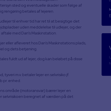
ftersyn sted og eventuelle skader som følge af
M
g rengøring betales af lejeren.
f
ejer til enhver tid har ret til at besigtige det
bejdspladser uden meddelelse til udlejer, og der
g aftale med Dan’s Maskinstation.
jer eller afleveret hos Dan’s Maskinstations plads,
iel og dets betjening.
U
ales fuldt ud af lejer, dog kan beløbet på disse
h
yveri m.v. betaler lejer en selvrisiko jf.
b pr. enhed.
vens område (motoransvar) bærer lejer en
ver selvrisikoen beregnet af værdien på det