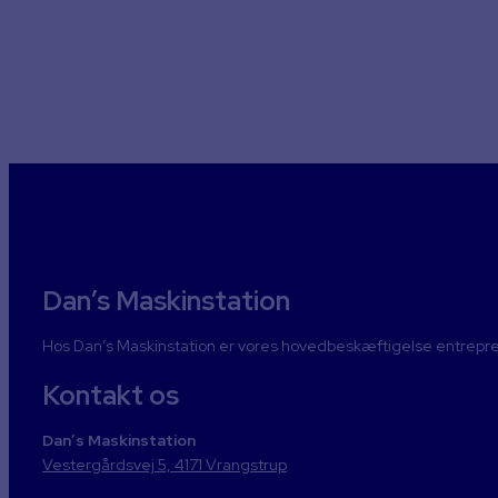
Har du spørgsm
Vi sidder klar til at besvare ethvert spørgsmål, du måt
med gl
Dan’s Maskinstation
Hos Dan’s Maskinstation er vores hovedbeskæftigelse entrepren
Kontakt os
Dan’s Maskinstation
Vestergårdsvej 5, 4171 Vrangstrup