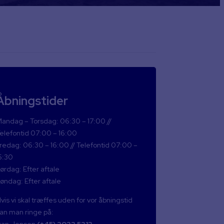
Åbningstider
andag – Torsdag: 06:30 – 17:00 //
elefontid 07:00 – 16:00
redag: 06:30 – 16:00 // Telefontid 07:00 –
5:30
ørdag: Efter aftale
øndag: Efter aftale
vis vi skal træffes uden for vor åbningstid
an man ringe på:
Dan Jensen
(+45) 2022 5312
.