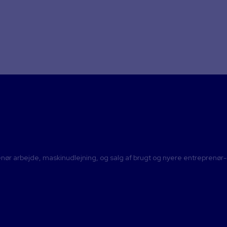
ål? Kontakt os og lad os tage en uforpligtende
te have, som du ikke får besvaret her på hjemmesiden. Så tøv ikke 
æde en helt uforpligtende snak med dig om dine planer.
Kontakt os her
ør arbejde, maskinudlejning, og salg af brugt og nyere entreprenør