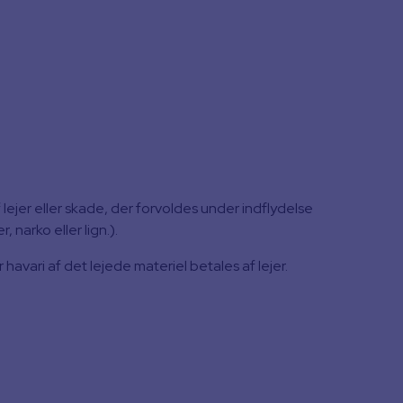
lejer eller skade, der forvoldes under indflydelse
, narko eller lign.).
havari af det lejede materiel betales af lejer.
Kontakt Dan’s Maskinstation