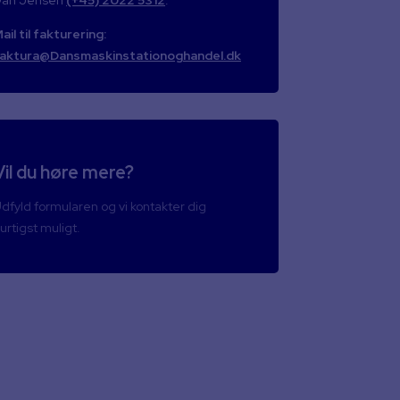
ail til fakturering:
aktura@Dansmaskinstationoghandel.dk
Vil du høre mere?
dfyld formularen og vi kontakter dig
urtigst muligt.