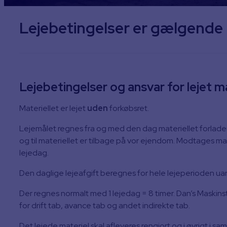
Lejebetingelser er gælgende 
Lejebetingelser og ansvar for lejet m
Materiellet er lejet
uden
forkøbsret.
Lejemålet regnes fra og med den dag materiellet forlad
og til materiellet er tilbage på vor ejendom. Modtages mat
lejedag.
Den daglige lejeafgift beregnes for hele lejeperioden uan
Der regnes normalt med 1 lejedag = 8 timer. Dan’s Maskin
for drift tab, avance tab og andet indirekte tab.
Det lejede materiel skal afleveres rengjort og i øvrigt i